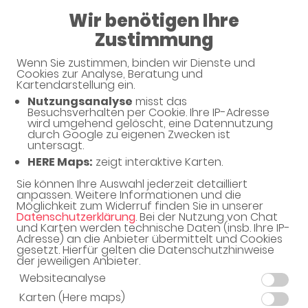
Wir benötigen Ihre
Berg-Apotheke
Zustimmung
Wenn Sie zustimmen, binden wir Dienste und
Cookies zur Analyse, Beratung und
Kartendarstellung ein.
Nutzungsanalyse
misst das
Besuchsverhalten per Cookie. Ihre IP-Adresse
wird umgehend gelöscht, eine Datennutzung
durch Google zu eigenen Zwecken ist
untersagt.
Willkommen in Ihrer Apotheke
HERE Maps:
zeigt interaktive Karten.
Ihre Gesundheitsberatung vor Ort
Sie können Ihre Auswahl jederzeit detailliert
anpassen. Weitere Informationen und die
Möglichkeit zum Widerruf finden Sie in unserer
Datenschutzerklärung
. Bei der Nutzung von Chat
und Karten werden technische Daten (insb. Ihre IP-
Adresse) an die Anbieter übermittelt und Cookies
gesetzt. Hierfür gelten die Datenschutzhinweise
Adresse
der jeweiligen Anbieter.
Bornhardtstr. 12
Websiteanalyse
38678 Clausthal-Zellerfeld
Karten (Here maps)