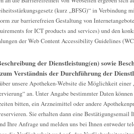
 an die Barrierefreiheit von Webseiten ergeben sich a
reiheitsstärkungsgesetz (kurz „BFSG)“ in Verbindung m
rm zur barrierefreien Gestaltung von Internetangebo
quirements for ICT products and services) und den konk
ungen der Web Content Accessibility Guidelines (WC
Beschreibung der Dienstleistung(en) sowie Bes
zum Verständnis der Durchführung der Dienstl
 über unsere Apotheken-Website die Möglichkeit einer 
ervierung“ an. Unter Angabe bestimmter Daten können
eiten bitten, ein Arzneimittel oder andere Apothekenp
reservieren. Sie erhalten dann eine Bestätigungsemail 
nd Ihre Anfrage und melden uns bei Ihnen entweder tel