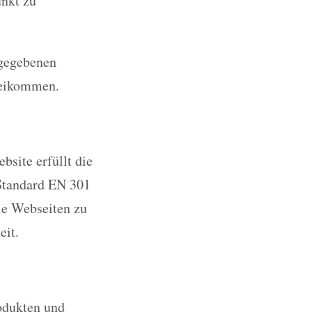
unkt zu
ngegebenen
beikommen.
site erfüllt die
Standard EN 301
eie Webseiten zu
eit.
odukten und