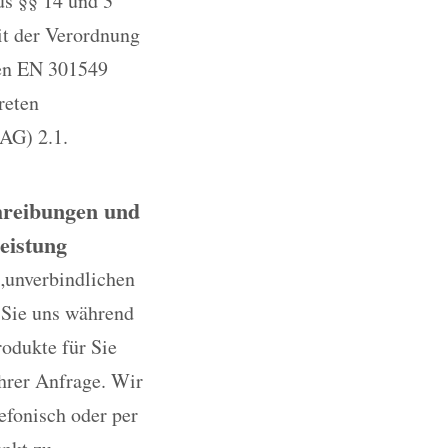
us §§ 14 und 3
it der Verordnung
ten EN 301549
reten
AG) 2.1.
chreibungen und
eistung
„unverbindlichen
 Sie uns während
rodukte für Sie
Ihrer Anfrage. Wir
efonisch oder per